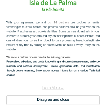
With your agreement, we and
our 14 partners
use cookies or similar
technologies to store, access, and process personal data like your visit on this
website, IP addresses and cookie identifiers. Some partners do not ask for your
consent to process your data and rely on their legitimate business interest. You
can withdraw your consent or object to data processing based on legitimate
interest at any time by clicking on “Learn More” or in our Privacy Policy on this
website.
We and our partners process data for the following purposes:
Personalised advertising and content, advertising and content measurement, audience
research and services development
, Precise geolocation data, and identification
through device scanning
, Store and/or access information on a device
, Technical
cookies
Learn More →
Disagree and close