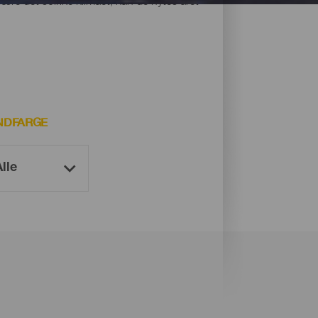
være det solrike klimaet, kan de nytes året
NDFARGE