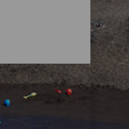
vulkaner, men øyas natur overrasker også
små strender, ved foten av fjell eller