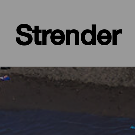
Strender
 øy med frodige, grønne skoger og barske landskap, beskyttet av 
ed alle fasiliteter, store strender hvor du finner din egen plass, og 