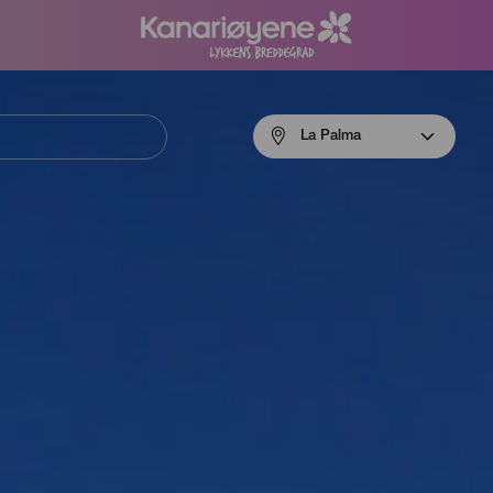
Menú
La Palma
navigation
La
Palma