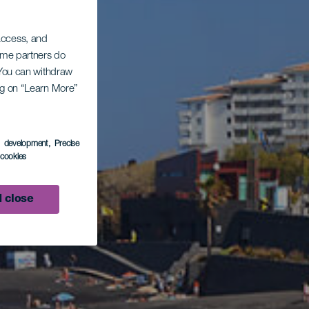
 access, and
Some partners do
. You can withdraw
ing on “Learn More”
s development
, Precise
l cookies
 close