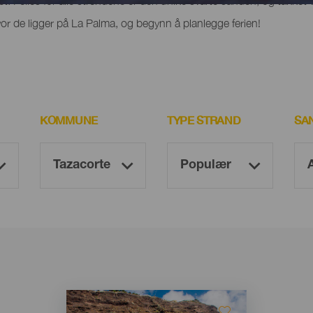
het. Felles for alle strendene er den unike svarte sanden, og takket 
r de ligger på La Palma, og begynn å planlegge ferien!
KOMMUNE
TYPE STRAND
SA
Imagen
Imagen
Listado