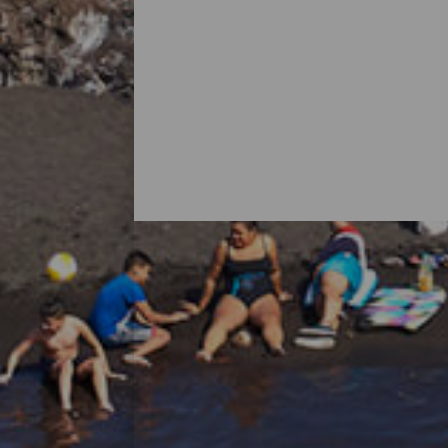
Alle strendene på La Palma
Det er vanlig å tenke på La Palma som en
med flotte strender. Det finnes bystrender m