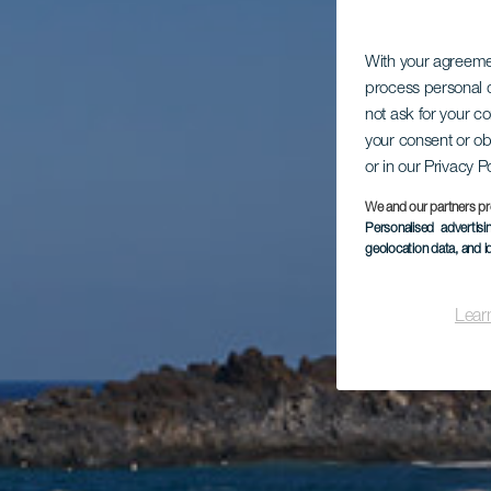
With your agreem
process personal d
not ask for your c
your consent or ob
or in our Privacy P
We and our partners pr
Personalised advertis
geolocation data, and i
Lear