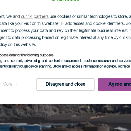
ent, we and
our 14 partners
use cookies or similar technologies to store,
ata like your visit on this website, IP addresses and cookie identifiers. 
onsent to process your data and rely on their legitimate business interest
ject to data processing based on legitimate interest at any time by click
olicy on this website.
ocess data for the following purposes:
ing and content, advertising and content measurement, audience research and service
dentification through device scanning
, Store and/or access information on a device
, Technica
n More →
Disagree and close
Agree and