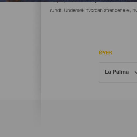
klipper, der du kan oppleve følelsen av fri
rundt. Undersøk hvordan strendene er, hvo
ØYER