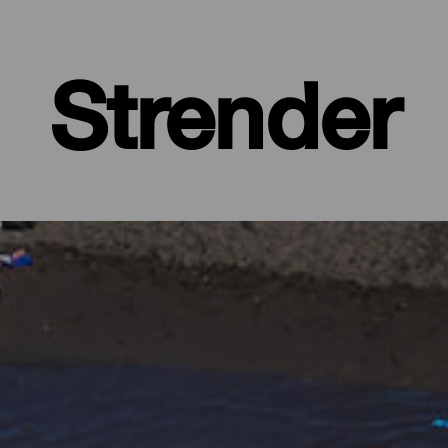
Strender
 øy med frodige, grønne skoger og barske landskap, beskyttet av 
ed alle fasiliteter, store strender hvor du finner din egen plass, og 