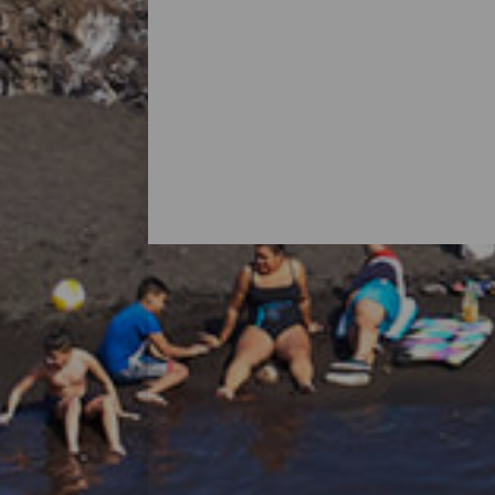
Alle strendene på La Palma
Det er vanlig å tenke på La Palma som en
med flotte strender. Det finnes bystrender m