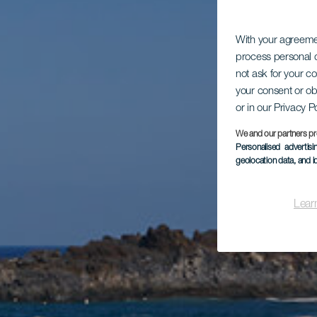
With your agreem
process personal d
not ask for your c
your consent or ob
or in our Privacy P
We and our partners pr
Personalised advertis
geolocation data, and i
Lear