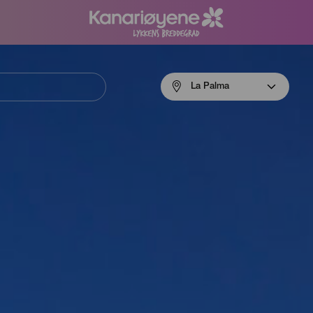
Menú
La Palma
navigation
La
Palma