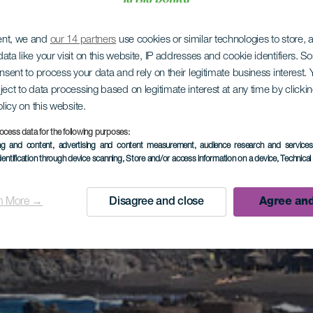
ent, we and
our 14 partners
use cookies or similar technologies to store,
ata like your visit on this website, IP addresses and cookie identifiers. 
onsent to process your data and rely on their legitimate business interest
ject to data processing based on legitimate interest at any time by click
olicy on this website.
ocess data for the following purposes:
ing and content, advertising and content measurement, audience research and service
dentification through device scanning
, Store and/or access information on a device
, Technica
n More →
Disagree and close
Agree and