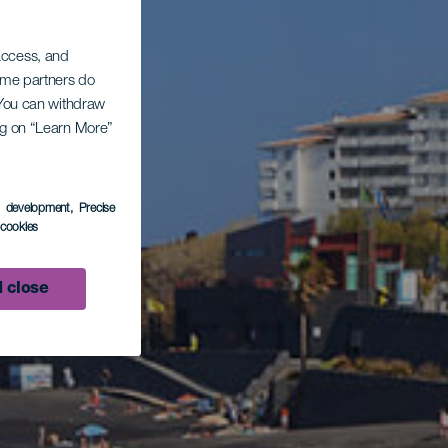
 access, and
Some partners do
. You can withdraw
ing on “Learn More”
s development
, Precise
l cookies
 close