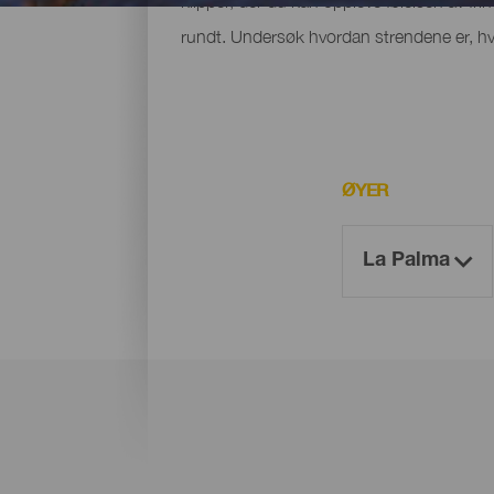
klipper, der du kan oppleve følelsen av fri
rundt. Undersøk hvordan strendene er, hvo
ØYER