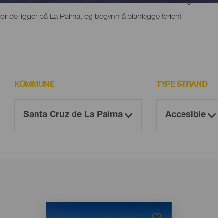
het. Felles for alle strendene er den unike svarte sanden, og takket 
r de ligger på La Palma, og begynn å planlegge ferien!
KOMMUNE
TYPE STRAND
Imagen
Imagen
Listado