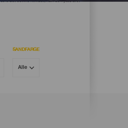
være det solrike klimaet, kan de nytes året
SANDFARGE