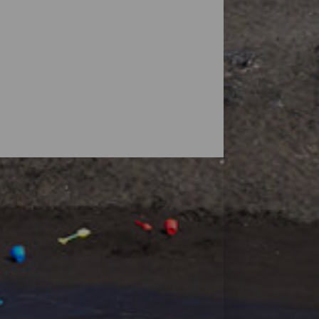
vulkaner, men øyas natur overrasker også
små strender, ved foten av fjell eller