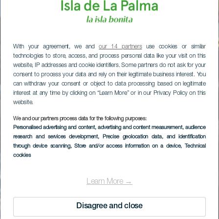
With your agreement, we and
our 14 partners
use cookies or similar
technologies to store, access, and process personal data like your visit on this
website, IP addresses and cookie identifiers. Some partners do not ask for your
consent to process your data and rely on their legitimate business interest. You
can withdraw your consent or object to data processing based on legitimate
interest at any time by clicking on “Learn More” or in our Privacy Policy on this
website.
We and our partners process data for the following purposes:
Personalised advertising and content, advertising and content measurement, audience
research and services development
, Precise geolocation data, and identification
through device scanning
, Store and/or access information on a device
, Technical
cookies
Learn More →
Disagree and close