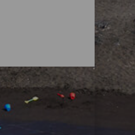
vulkaner, men øyas natur overrasker også
små strender, ved foten av fjell eller