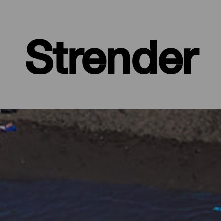
Strender
 øy med frodige, grønne skoger og barske landskap, beskyttet av 
ed alle fasiliteter, store strender hvor du finner din egen plass, og 