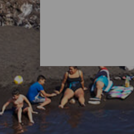
Alle strendene på La Palma
Det er vanlig å tenke på La Palma som en
med flotte strender. Det finnes bystrender m