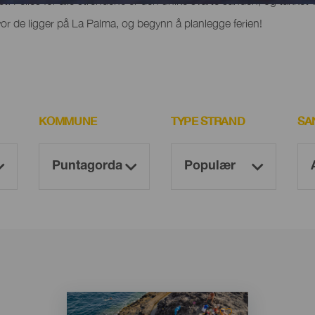
het. Felles for alle strendene er den unike svarte sanden, og takket 
r de ligger på La Palma, og begynn å planlegge ferien!
KOMMUNE
TYPE STRAND
SA
Imagen
Imagen
Listado