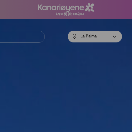
Menú
La Palma
navigation
La
Palma