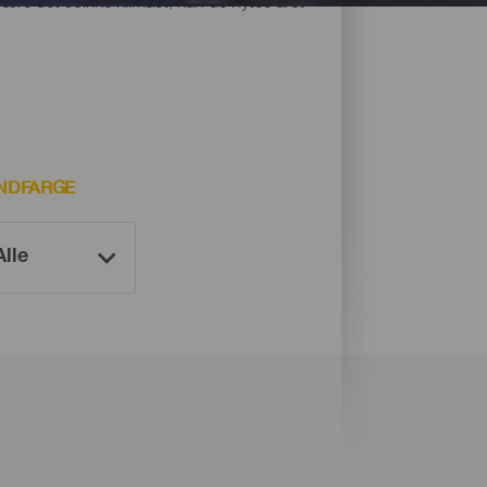
være det solrike klimaet, kan de nytes året
NDFARGE