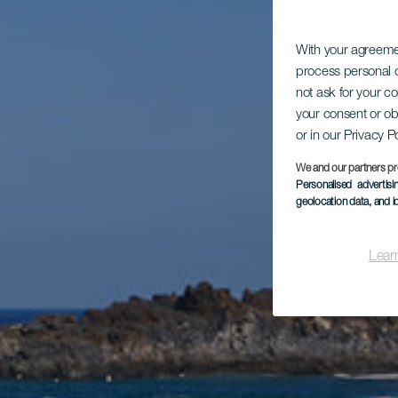
With your agreem
process personal d
not ask for your c
your consent or ob
or in our Privacy P
We and our partners pr
Personalised advertis
geolocation data, and i
Lear