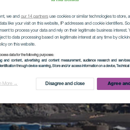
ent, we and
our 14 partners
use cookies or similar technologies to store,
ata like your visit on this website, IP addresses and cookie identifiers. 
onsent to process your data and rely on their legitimate business interest
ject to data processing based on legitimate interest at any time by click
olicy on this website.
ocess data for the following purposes:
ing and content, advertising and content measurement, audience research and service
dentification through device scanning
, Store and/or access information on a device
, Technica
n More →
Disagree and close
Agree and