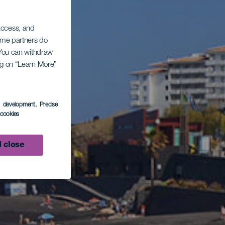
 access, and
Some partners do
. You can withdraw
ing on “Learn More”
s development
, Precise
l cookies
 close