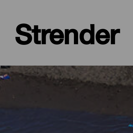
Strender
 øy med frodige, grønne skoger og barske landskap, beskyttet av 
ed alle fasiliteter, store strender hvor du finner din egen plass, og 