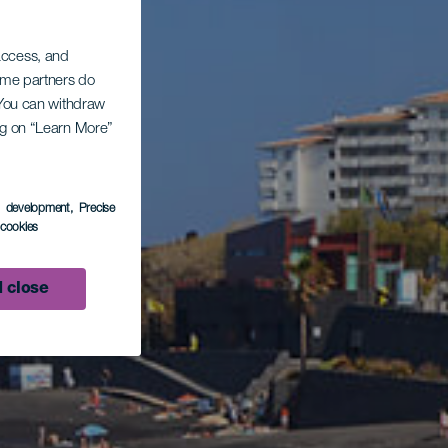
 access, and
Some partners do
. You can withdraw
ing on “Learn More”
s development
, Precise
l cookies
 close