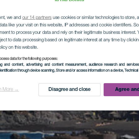
ent, we and
our 14 partners
use cookies or similar technologies to store,
ata like your visit on this website, IP addresses and cookie identifiers. 
onsent to process your data and rely on their legitimate business interest
ject to data processing based on legitimate interest at any time by click
olicy on this website.
ocess data for the following purposes:
ing and content, advertising and content measurement, audience research and service
dentification through device scanning
, Store and/or access information on a device
, Technica
n More →
Disagree and close
Agree and