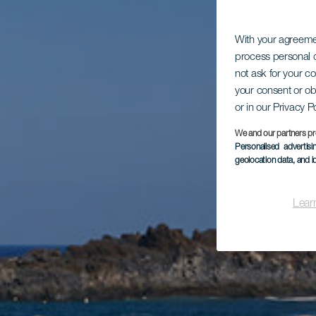
With your agreem
process personal d
not ask for your c
your consent or ob
or in our Privacy P
We and our partners pr
Personalised advertis
geolocation data, and i
Lear