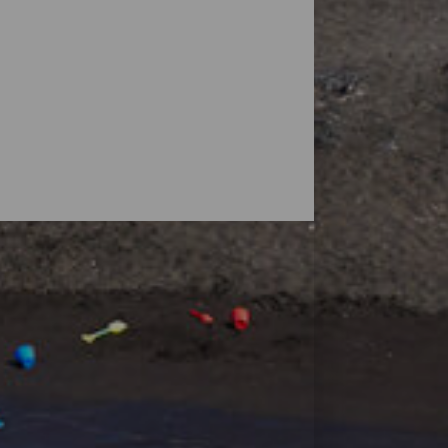
vulkaner, men øyas natur overrasker også
små strender, ved foten av fjell eller