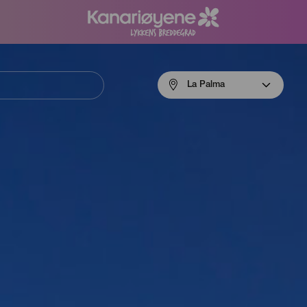
Menú
La Palma
navigation
La
Palma