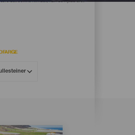
være det solrike klimaet, kan de nytes året
DFARGE