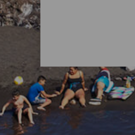
Alle strendene på La Palma
Det er vanlig å tenke på La Palma som en
med flotte strender. Det finnes bystrender m