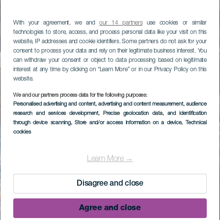
With your agreement, we and
our 14 partners
use cookies or similar
technologies to store, access, and process personal data like your visit on this
website, IP addresses and cookie identifiers. Some partners do not ask for your
consent to process your data and rely on their legitimate business interest. You
can withdraw your consent or object to data processing based on legitimate
interest at any time by clicking on “Learn More” or in our Privacy Policy on this
website.
We and our partners process data for the following purposes:
Personalised advertising and content, advertising and content measurement, audience
research and services development
, Precise geolocation data, and identification
through device scanning
, Store and/or access information on a device
, Technical
cookies
Learn More →
Disagree and close
Agree and close