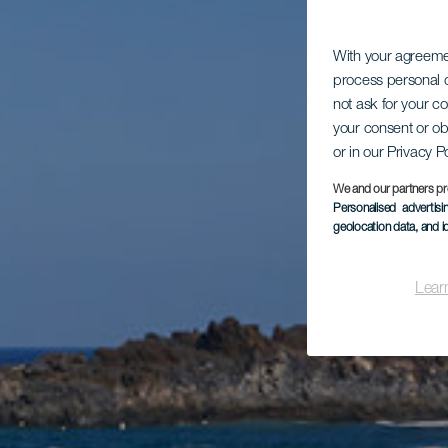
With your agreem
process personal d
not ask for your c
your consent or ob
or in our Privacy P
We and our partners pr
Personalised advertis
geolocation data, and i
Lear