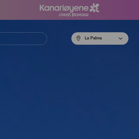
Menú
La Palma
navigation
La
Palma