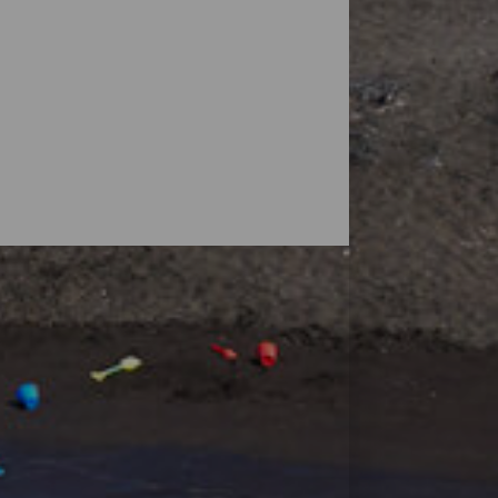
vulkaner, men øyas natur overrasker også
små strender, ved foten av fjell eller