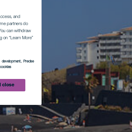
 access, and
Some partners do
. You can withdraw
ing on “Learn More”
s development
, Precise
l cookies
 close