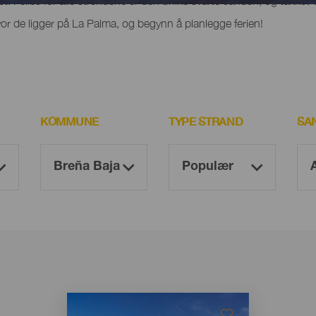
het. Felles for alle strendene er den unike svarte sanden, og takket 
r de ligger på La Palma, og begynn å planlegge ferien!
KOMMUNE
TYPE STRAND
SA
Imagen
Imagen
Listado