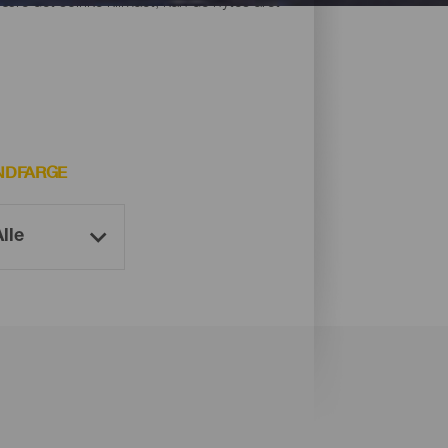
være det solrike klimaet, kan de nytes året
NDFARGE