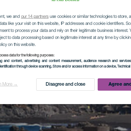
ent, we and
our 14 partners
use cookies or similar technologies to store,
ata like your visit on this website, IP addresses and cookie identifiers. 
onsent to process your data and rely on their legitimate business interest
ject to data processing based on legitimate interest at any time by click
olicy on this website.
ocess data for the following purposes:
ing and content, advertising and content measurement, audience research and service
dentification through device scanning
, Store and/or access information on a device
, Technica
n More →
Disagree and close
Agree and