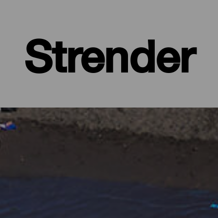
Strender
 øy med frodige, grønne skoger og barske landskap, beskyttet av 
ed alle fasiliteter, store strender hvor du finner din egen plass, og 