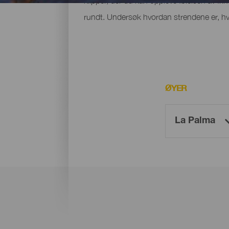
klipper, der du kan oppleve følelsen av fri
rundt. Undersøk hvordan strendene er, hvo
ØYER