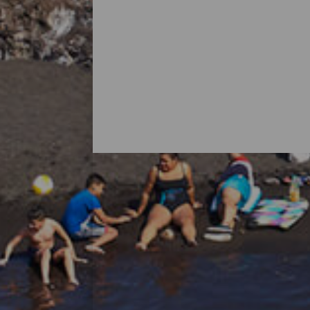
Alle strendene på La Palma
Det er vanlig å tenke på La Palma som en
med flotte strender. Det finnes bystrender m