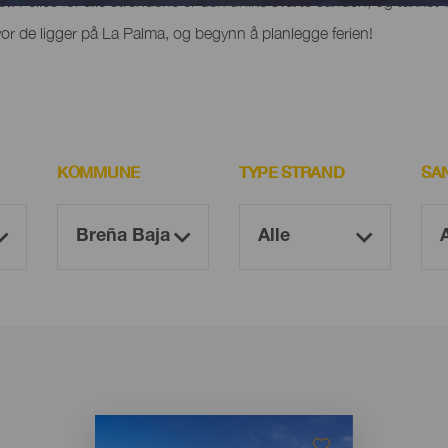
het. Felles for alle strendene er den unike svarte sanden, og takket 
r de ligger på La Palma, og begynn å planlegge ferien!
KOMMUNE
TYPE STRAND
SA
Imagen
Imagen
Listado