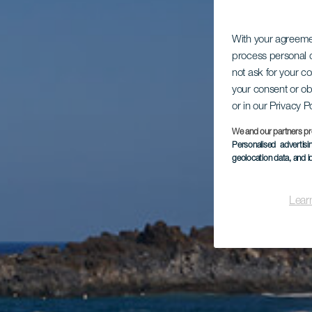
With your agreem
process personal d
not ask for your c
your consent or ob
or in our Privacy P
We and our partners pr
Personalised advertis
geolocation data, and i
Lear