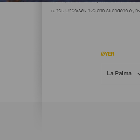
klipper, der du kan oppleve følelsen av fri
rundt. Undersøk hvordan strendene er, hvo
ØYER