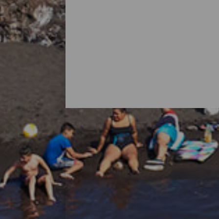
Alle strendene på La Palma
Det er vanlig å tenke på La Palma som en
med flotte strender. Det finnes bystrender m