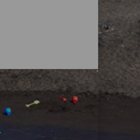
vulkaner, men øyas natur overrasker også
små strender, ved foten av fjell eller