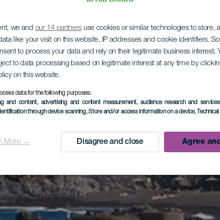
ent, we and
our 14 partners
use cookies or similar technologies to store,
ata like your visit on this website, IP addresses and cookie identifiers. 
onsent to process your data and rely on their legitimate business interest
ject to data processing based on legitimate interest at any time by click
olicy on this website.
ocess data for the following purposes:
ing and content, advertising and content measurement, audience research and service
dentification through device scanning
, Store and/or access information on a device
, Technica
n More →
Disagree and close
Agree and