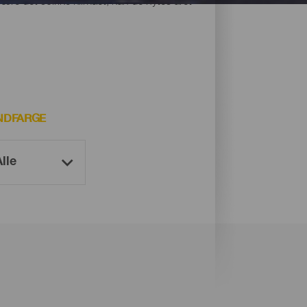
være det solrike klimaet, kan de nytes året
NDFARGE