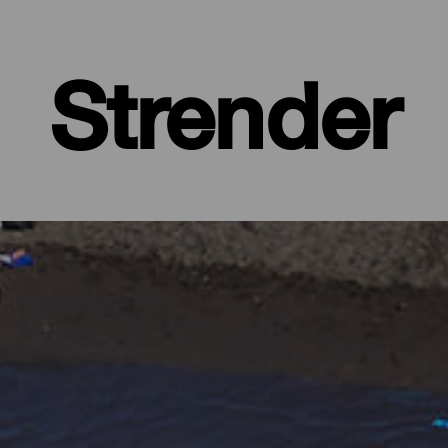
Strender
 øy med frodige, grønne skoger og barske landskap, beskyttet av 
ed alle fasiliteter, store strender hvor du finner din egen plass, og 