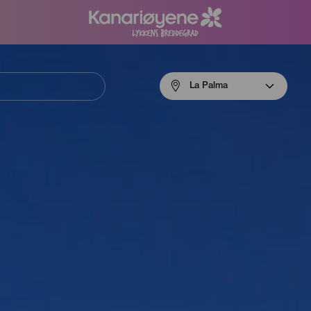
Menú
La Palma
navigation
La
Palma