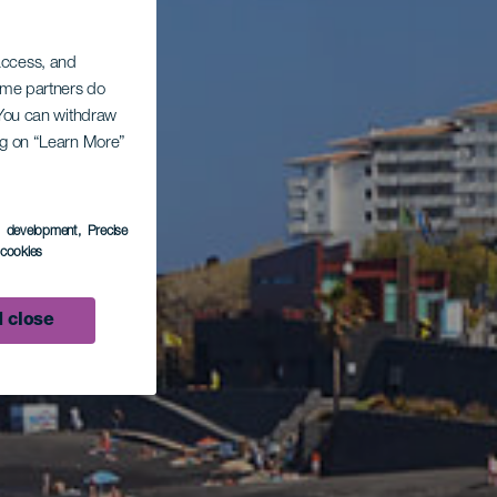
 access, and
Some partners do
. You can withdraw
ing on “Learn More”
s development
, Precise
l cookies
 close