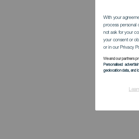
With your agreem
process personal d
not ask for your c
your consent or ob
or in our Privacy P
We and our partners pr
Personalised advertis
geolocation data, and i
Lear