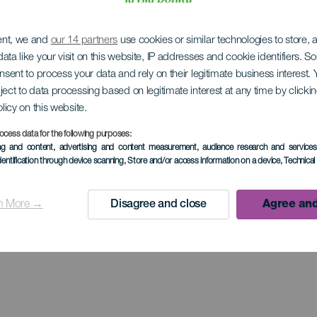
ent, we and
our 14 partners
use cookies or similar technologies to store,
ata like your visit on this website, IP addresses and cookie identifiers. 
onsent to process your data and rely on their legitimate business interest
ject to data processing based on legitimate interest at any time by click
olicy on this website.
ocess data for the following purposes:
ing and content, advertising and content measurement, audience research and service
dentification through device scanning
, Store and/or access information on a device
, Technica
n More →
Disagree and close
Agree and