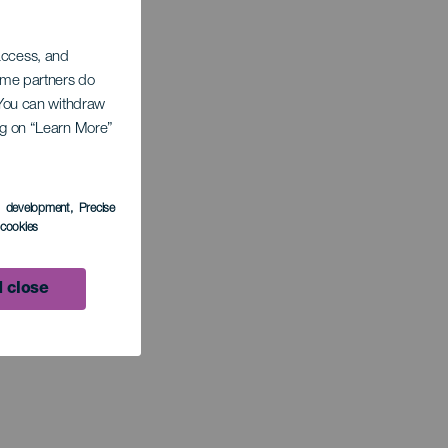
 access, and
Some partners do
. You can withdraw
ing on “Learn More”
s development
, Precise
l cookies
 close