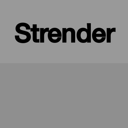
Strender
 øy med frodige, grønne skoger og barske landskap, beskyttet av 
ed alle fasiliteter, store strender hvor du finner din egen plass, og 