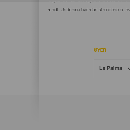
klipper, der du kan oppleve følelsen av fri
rundt. Undersøk hvordan strendene er, hvo
ØYER