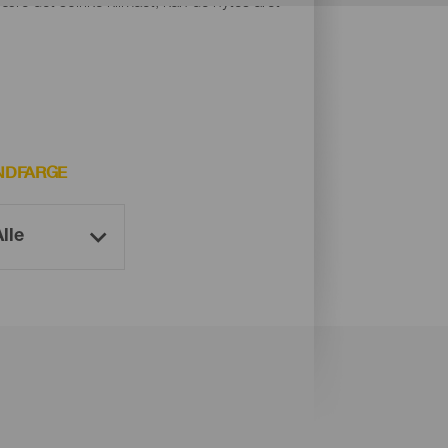
være det solrike klimaet, kan de nytes året
NDFARGE