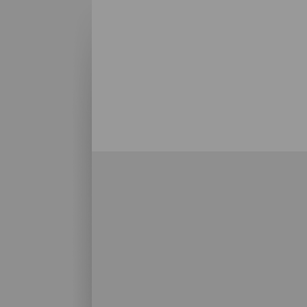
Alle strendene på La Palma
Det er vanlig å tenke på La Palma som en
med flotte strender. Det finnes bystrender m