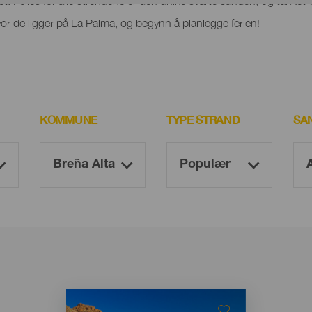
het. Felles for alle strendene er den unike svarte sanden, og takket 
r de ligger på La Palma, og begynn å planlegge ferien!
KOMMUNE
TYPE STRAND
SA
Imagen
Imagen
Listado