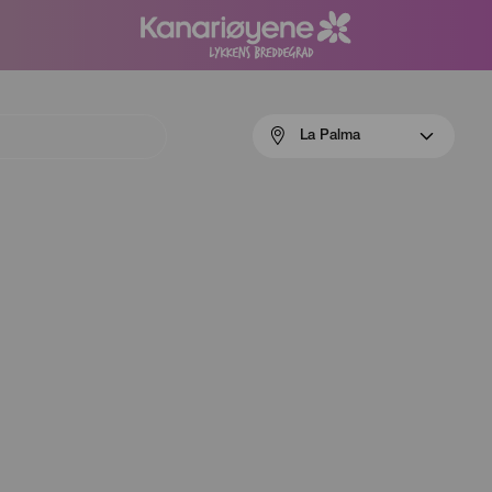
Menú
La Palma
navigation
La
Palma