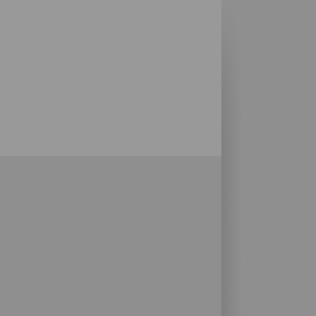
vulkaner, men øyas natur overrasker også
små strender, ved foten av fjell eller