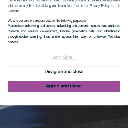
can withdraw your consent or object to data processing based on legitimate
interest at any time by clicking on “Learn More” or in our Privacy Policy on this
website.
We and our partners process data for the following purposes:
Personalised advertising and content, advertising and content measurement, audience
research and services development
, Precise geolocation data, and identification
through device scanning
, Store and/or access information on a device
, Technical
cookies
Learn More →
Disagree and close
Agree and close