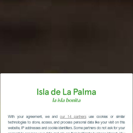
With your agreement, we and
our 14 partners
use cookies or similar
technologies to store, access, and process personal data like your visit on this
website, IP addresses and cookie identifiers. Some partners do not ask for your