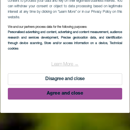
consent to process your data and rely on their legitimate business interest. You
can withdraw your consent or object to data processing based on legitimate
interest at any time by clicking on “Learn More” or in our Privacy Policy on this
website.
We and our partners process data for the following purposes:
Personalised advertising and content, advertising and content measurement, audience
research and services development
, Precise geolocation data, and identification
through device scanning
, Store and/or access information on a device
, Technical
cookies
Learn More →
Disagree and close
Agree and close