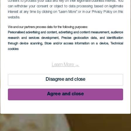
consent to process your data and rely on their legitimate business interest. You
can withdraw your consent or object to data processing based on legitimate
interest at any time by clicking on “Learn More” or in our Privacy Policy on this
website.
We and our partners process data for the following purposes:
Personalised advertising and content, advertising and content measurement, audience
research and services development
, Precise geolocation data, and identification
through device scanning
, Store and/or access information on a device
, Technical
cookies
Learn More →
Disagree and close
Agree and close