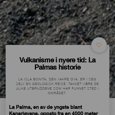
Vulkanisme i nyere tid: La
Palmas historie
LA ISLA BONITA, DEN VAKRE ØYA, ER I SEG
SELV EN GEOLOGISK REISE, TAKKET VÆRE DE
ULIKE UTBRUDDENE SOM HAR FUNNET STED I
OMRÅDET.
La Palma, en av de yngste blant
Kanariøyene, oppsto fra en 4000 meter