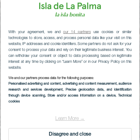
With your agreement, we and
our 14 partners
use cookies or similar
technologies to store, access, and process personal data like your visit on this
website, IP addresses and cookie identifiers. Some partners do not ask for your
consent to process your data and rely on their legitimate business interest. You
can withdraw your consent or object to data processing based on legitimate
interest at any time by clicking on “Learn More” or in our Privacy Policy on this
website.
We and our partners process data for the following purposes:
Personalised advertising and content, advertising and content measurement, audience
research and services development
, Precise geolocation data, and identification
through device scanning
, Store and/or access information on a device
, Technical
cookies
Learn More →
Disagree and close