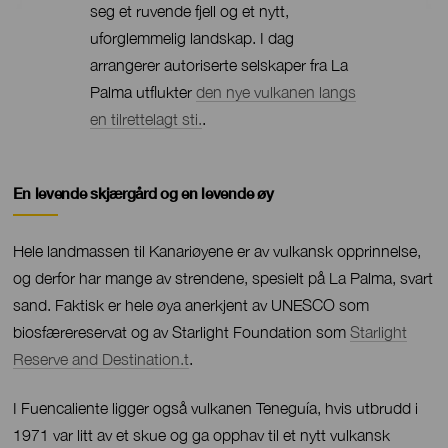
seg et ruvende fjell og et nytt,
uforglemmelig landskap. I dag
arrangerer autoriserte selskaper fra La
Palma utflukter
den nye vulkanen langs
en tilrettelagt sti.
.
Contenido
En levende skjærgård og en levende øy
Hele landmassen til Kanariøyene er av vulkansk opprinnelse,
og derfor har mange av strendene, spesielt på La Palma, svart
sand. Faktisk er hele øya anerkjent av UNESCO som
biosfærereservat og av Starlight Foundation som
Starlight
Reserve and Destination.t
.
I Fuencaliente ligger også vulkanen Teneguía, hvis utbrudd i
1971 var litt av et skue og ga opphav til et nytt vulkansk