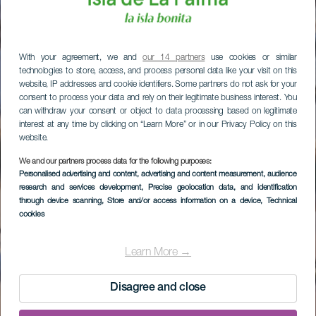
With your agreement, we and
our 14 partners
use cookies or similar
technologies to store, access, and process personal data like your visit on this
website, IP addresses and cookie identifiers. Some partners do not ask for your
consent to process your data and rely on their legitimate business interest. You
can withdraw your consent or object to data processing based on legitimate
interest at any time by clicking on “Learn More” or in our Privacy Policy on this
website.
We and our partners process data for the following purposes:
Personalised advertising and content, advertising and content measurement, audience
research and services development
, Precise geolocation data, and identification
through device scanning
, Store and/or access information on a device
, Technical
cookies
Learn More →
Disagree and close