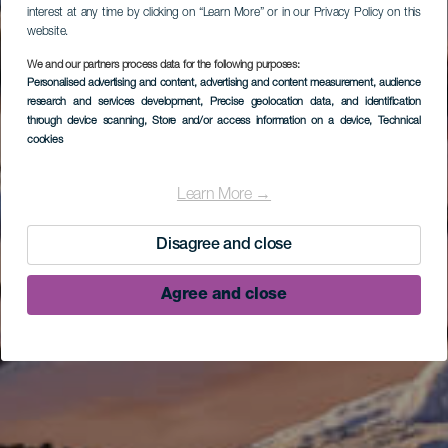
interest at any time by clicking on “Learn More” or in our Privacy Policy on this
website.
We and our partners process data for the following purposes:
Personalised advertising and content, advertising and content measurement, audience
research and services development
, Precise geolocation data, and identification
through device scanning
, Store and/or access information on a device
, Technical
cookies
Learn More →
Disagree and close
Agree and close