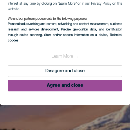
interest at any time by clicking on “Learn More” or in our Privacy Policy on this
website.
We and our partners process data for the following purposes:
Personalised advertising and content, advertising and content measurement, audience
research and services development
, Precise geolocation data, and identification
through device scanning
, Store and/or access information on a device
, Technical
cookies
Learn More →
Disagree and close
Agree and close