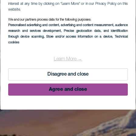
interest at any time by clicking on “Learn More” or in our Privacy Policy on this
website.
We and our partners process data for the following purposes:
Personalised advertising and content, advertising and content measurement, audience
research and services development
, Precise geolocation data, and identification
through device scanning
, Store and/or access information on a device
, Technical
cookies
Learn More →
Disagree and close
Agree and close