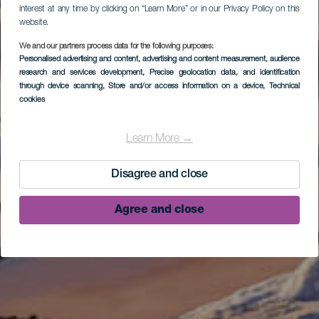
interest at any time by clicking on “Learn More” or in our Privacy Policy on this
website.
We and our partners process data for the following purposes:
Personalised advertising and content, advertising and content measurement, audience
research and services development
, Precise geolocation data, and identification
through device scanning
, Store and/or access information on a device
, Technical
cookies
Learn More →
Disagree and close
Agree and close