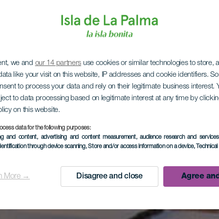
ent, we and
our 14 partners
use cookies or similar technologies to store,
ata like your visit on this website, IP addresses and cookie identifiers. 
onsent to process your data and rely on their legitimate business interest
ject to data processing based on legitimate interest at any time by click
olicy on this website.
ocess data for the following purposes:
ing and content, advertising and content measurement, audience research and service
dentification through device scanning
, Store and/or access information on a device
, Technica
n More →
Disagree and close
Agree and