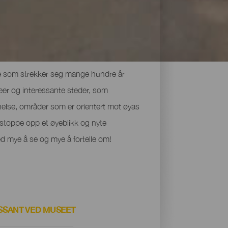
ene som strekker seg mange hundre år
seer og interessante steder, som
else, områder som er orientert mot øyas
n stoppe opp et øyeblikk og nyte
d mye å se og mye å fortelle om!
ESSANT VED MUSEET