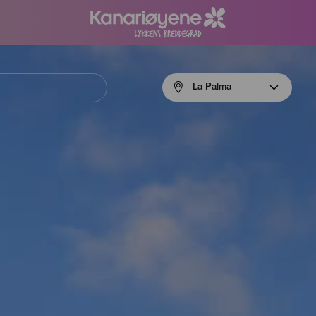
Menú
La Palma
navigation
La
Palma