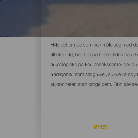
De viktigste museene og s
Hvis det er noe som kan måle seg med den
tilbake i tid, helt tilbake til den tiden 
arkeologiske parker, besøkssenter der du
tradisjoner, som saltgruver, sukkerrørsdyr
skjønnheten som omgir dem. Finn alle sev
ØYER