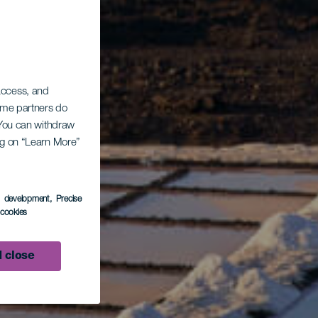
 access, and
Some partners do
. You can withdraw
ing on “Learn More”
s development
, Precise
l cookies
 close