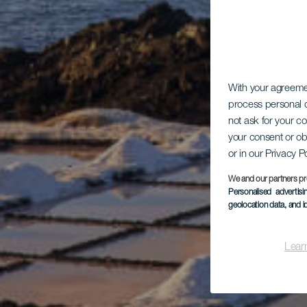
With your agreem
process personal d
not ask for your c
your consent or ob
or in our Privacy P
We and our partners pr
Personalised advertis
geolocation data, and i
Lear