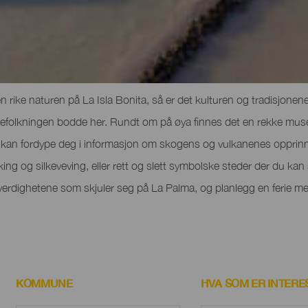
everdighetene på La Palma
 rike naturen på La Isla Bonita, så er det kulturen og tradisjon
da urbefolkningen bodde her. Rundt om på øya finnes det en rekke mu
 kan fordype deg i informasjon om skogens og vulkanenes opprinn
king og silkeveving, eller rett og slett symbolske steder der du ka
erdighetene som skjuler seg på La Palma, og planlegg en ferie me
KOMMUNE
HVA SOM ER INTER