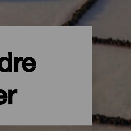
dre
er