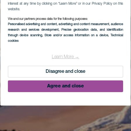
interest at any time by clicking on “Learn More” or in our Privacy Policy on this
website.
We and our partners process data for the following purposes:
Personalised advertising and content, advertising and content measurement, audience
research and services development
, Precise geolocation data, and identification
through device scanning
, Store and/or access information on a device
, Technical
cookies
Learn More →
Disagree and close
Agree and close