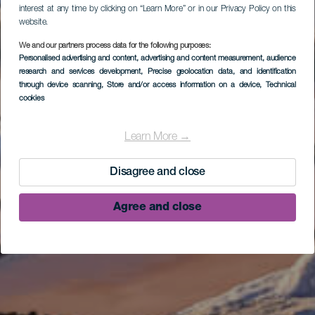
interest at any time by clicking on “Learn More” or in our Privacy Policy on this
website.
We and our partners process data for the following purposes:
Personalised advertising and content, advertising and content measurement, audience
research and services development
, Precise geolocation data, and identification
through device scanning
, Store and/or access information on a device
, Technical
cookies
Learn More →
Disagree and close
Agree and close