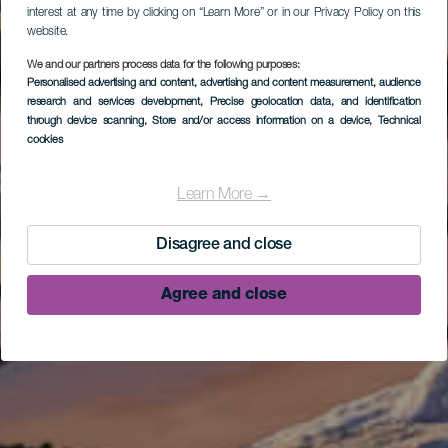
interest at any time by clicking on “Learn More” or in our Privacy Policy on this
website.
We and our partners process data for the following purposes:
Personalised advertising and content, advertising and content measurement, audience
research and services development
, Precise geolocation data, and identification
through device scanning
, Store and/or access information on a device
, Technical
cookies
Learn More →
Disagree and close
Agree and close