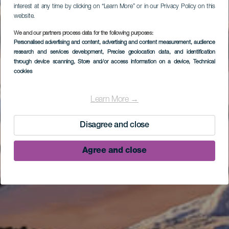
interest at any time by clicking on “Learn More” or in our Privacy Policy on this
website.
We and our partners process data for the following purposes:
Personalised advertising and content, advertising and content measurement, audience
research and services development
, Precise geolocation data, and identification
through device scanning
, Store and/or access information on a device
, Technical
cookies
Learn More →
Disagree and close
Agree and close