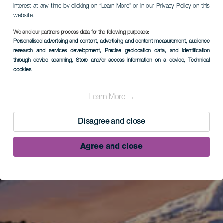
interest at any time by clicking on “Learn More” or in our Privacy Policy on this
website.
We and our partners process data for the following purposes:
Personalised advertising and content, advertising and content measurement, audience
research and services development
, Precise geolocation data, and identification
through device scanning
, Store and/or access information on a device
, Technical
cookies
Learn More →
Disagree and close
Agree and close