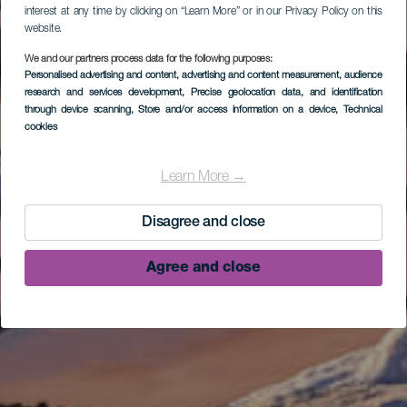
interest at any time by clicking on “Learn More” or in our Privacy Policy on this
website.
We and our partners process data for the following purposes:
Personalised advertising and content, advertising and content measurement, audience
research and services development
, Precise geolocation data, and identification
through device scanning
, Store and/or access information on a device
, Technical
cookies
Learn More →
Disagree and close
Agree and close