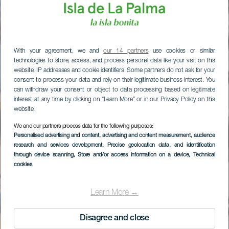
With your agreement, we and
our 14 partners
use cookies or similar
technologies to store, access, and process personal data like your visit on this
website, IP addresses and cookie identifiers. Some partners do not ask for your
consent to process your data and rely on their legitimate business interest. You
can withdraw your consent or object to data processing based on legitimate
interest at any time by clicking on “Learn More” or in our Privacy Policy on this
website.
We and our partners process data for the following purposes:
Personalised advertising and content, advertising and content measurement, audience
research and services development
, Precise geolocation data, and identification
through device scanning
, Store and/or access information on a device
, Technical
cookies
Learn More →
Disagree and close