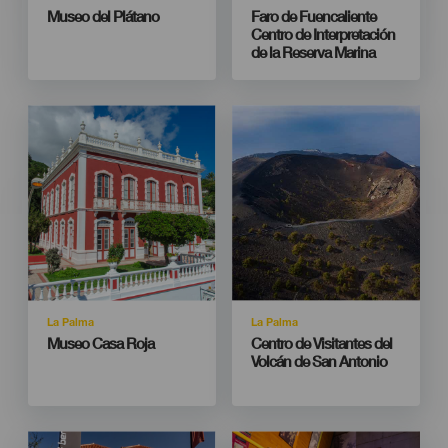
Titular
Titular
Museo del Plátano
Faro de Fuencaliente
Centro de Interpretación
de la Reserva Marina
Imagen
Imagen
Imagen
Imagen
Listado
Listado
Isla
Isla
La Palma
La Palma
Titular
Titular
Museo Casa Roja
Centro de Visitantes del
Volcán de San Antonio
Imagen
Imagen
Imagen
Imagen