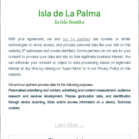
With your agreement, we and
our 14 partners
use cookies or similar
technologies to store, access, and process personal data like your visit on this
website, IP addresses and cookie identifiers. Some partners do not ask for your
consent to process your data and rely on their legitimate business interest. You
can withdraw your consent or object to data processing based on legitimate
interest at any time by clicking on “Learn More” or in our Privacy Policy on this
website.
We and our partners process data for the following purposes:
Personalised advertising and content, advertising and content measurement, audience
research and services development
, Precise geolocation data, and identification
through device scanning
, Store and/or access information on a device
, Technical
cookies
Learn More →