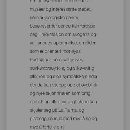
om på øya finnes det en rekke
museer og interessante steder,
som arkeologiske parker,
besøkssenter der du kan fordype
deg i informasjon om skogens og
vulkanenes opprinnelse, områder
som er orientert mot øyas
tradisjoner, som saltgruver,
sukkerrørsdyrking og silkeveving,
eller rett og slett symbolske steder
der du kan stoppe opp et øyeblikk
og nyte skjønnheten som omgir
dem. Finn alle severdighetene som
skjuler seg på La Palma, og
planlegg en ferie med mye å se og
mye å fortelle om!