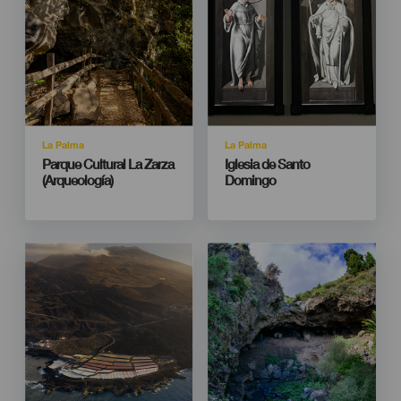
Isla
Isla
La Palma
La Palma
Titular
Titular
Parque Cultural La Zarza
Iglesia de Santo
(Arqueología)
Domingo
Imagen
Imagen
Imagen
Imagen
Listado
Listado