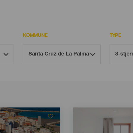
KOMMUNE
TYPE
Imagen
Imagen
Listado