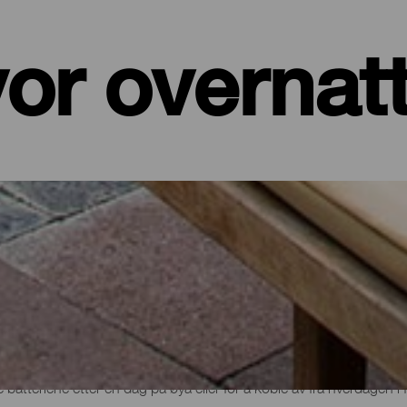
or overnat
er, leiligheter...
et ved sjøen eller et pittoresk hotell omgitt av natur og med alle t
de på sine drøyt 700 kvadratkilometer. I dette utvalget av de beste
 batteriene etter en dag på øya eller for å koble av fra hverdagen i f