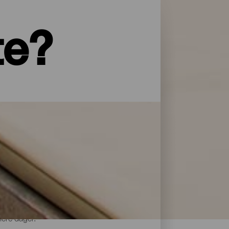
te?
yper service og omsorg: La Palma har et
 overnattingsstedene på La Isla Bonita
lere dager.