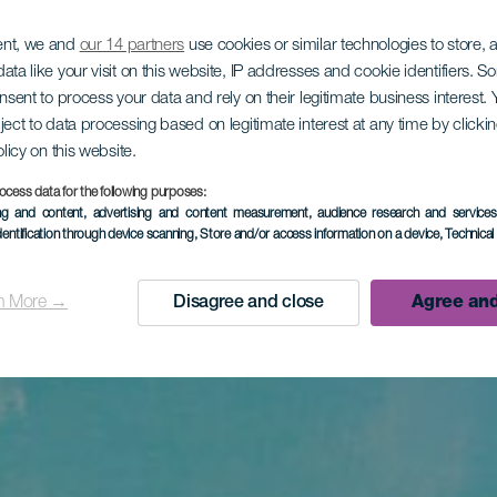
ent, we and
our 14 partners
use cookies or similar technologies to store,
ata like your visit on this website, IP addresses and cookie identifiers. 
onsent to process your data and rely on their legitimate business interest
ject to data processing based on legitimate interest at any time by click
olicy on this website.
ocess data for the following purposes:
ing and content, advertising and content measurement, audience research and service
dentification through device scanning
, Store and/or access information on a device
, Technica
n More →
Disagree and close
Agree and