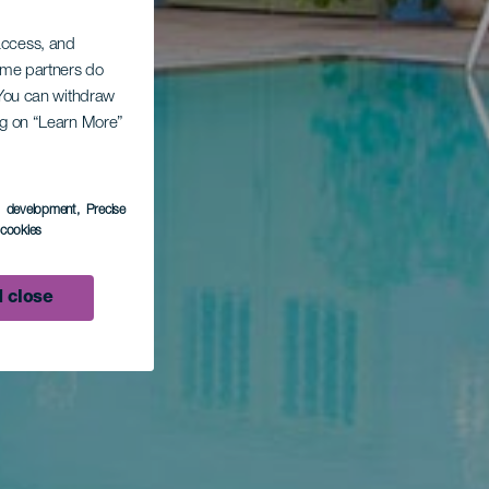
 access, and
Some partners do
. You can withdraw
ing on “Learn More”
s development
, Precise
l cookies
 close