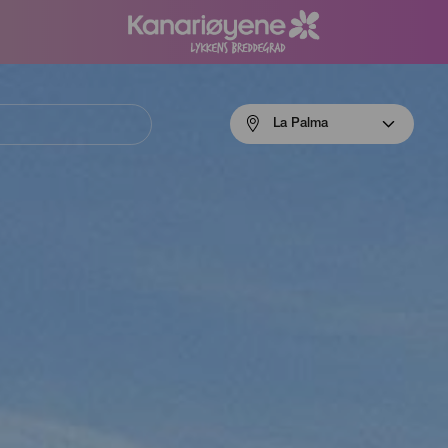
Menú
La Palma
navigation
La
Palma