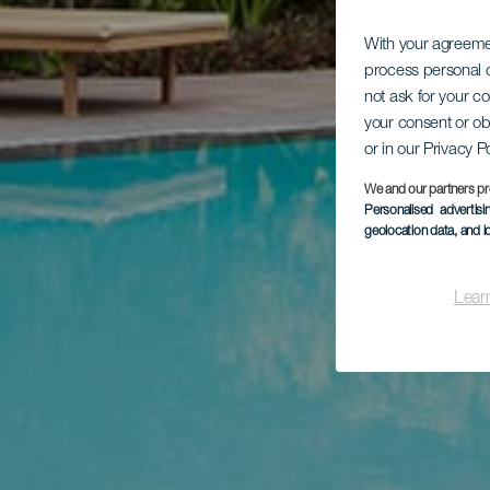
With your agreem
process personal d
not ask for your c
your consent or ob
or in our Privacy P
We and our partners pr
Personalised advertis
geolocation data, and i
Lear