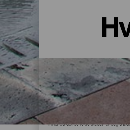
Hv
Overnatting i La Palma: Hotell
Et hus på landet midt i naturen, en leiligh
godt utvalg bosteder for alle typer reisen
finner du det perfekte stedet for deg å lade