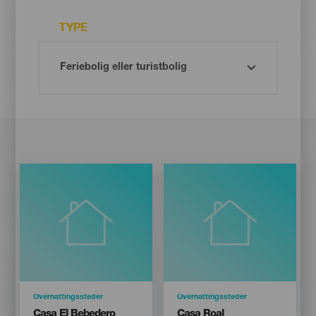
TYPE
Categoría
Overnattingssteder
Categoría
Overnattingssteder
Titular
Titular
Casa El Bebedero
Casa Roal