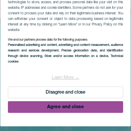
technologies to store, access, and process personal data like your visit on this
website, IP addresses and cookie identifiers. Some partners do not ask for your
consent to process your data and rely on their legitimate business interest. You
can withdraw your consent or object to data processing based on legitimate
interest at any time by clicking on “Learn More” or in our Privacy Policy on this
website.
We and our partners process data for the following purposes:
Personalised advertising and content, advertising and content measurement, audience
research and services development
, Precise geolocation data, and identification
through device scanning
, Store and/or access information on a device
, Technical
cookies
Learn More →
Disagree and close
Agree and close