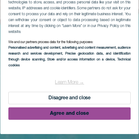
technologies to store, access, and process personal data like your visit on this
website, IP addresses and cookie identifiers. Some partners do not ask for your
consent to process your data and rely on their legitimate business interest. You
can withdraw your consent or object to data processing based on legitimate
interest at any time by clicking on “Learn More” or in our Privacy Policy on this
website.
We and our partners process data for the following purposes:
Personalised advertising and content, advertising and content measurement, audience
research and services development
, Precise geolocation data, and identification
through device scanning
, Store and/or access information on a device
, Technical
cookies
Learn More →
Disagree and close
Agree and close