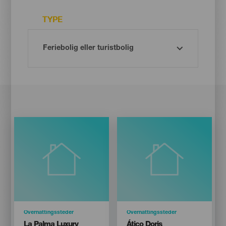
TYPE
Categoría
Overnattingssteder
Categoría
Overnattingssteder
Titular
Titular
La Palma Luxury
Ático Doris