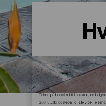
Hv
Overnatting i La Palma: Hotell
Et hus på landet midt i naturen, en leiligh
godt utvalg bosteder for alle typer reisen