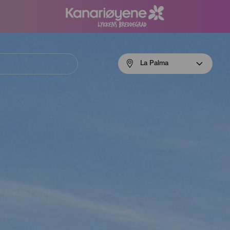
Menú
La Palma
navigation
La
Palma