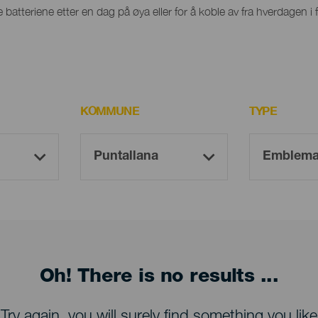
 batteriene etter en dag på øya eller for å koble av fra hverdagen i f
KOMMUNE
TYPE
Oh! There is no results ...
Try again, you will surely find something you like