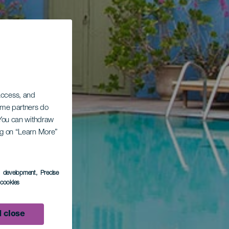
 access, and
Some partners do
. You can withdraw
ing on “Learn More”
s development
, Precise
l cookies
 close