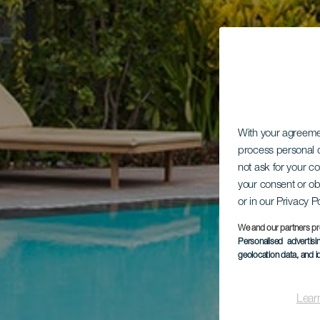
With your agreem
process personal d
not ask for your c
your consent or ob
or in our Privacy P
We and our partners pr
Personalised advertis
geolocation data, and i
Lear