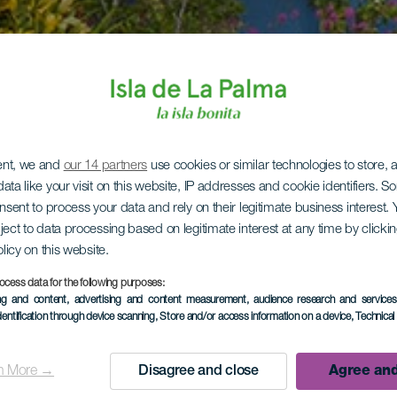
ent, we and
our 14 partners
use cookies or similar technologies to store,
ata like your visit on this website, IP addresses and cookie identifiers. 
onsent to process your data and rely on their legitimate business interest
ject to data processing based on legitimate interest at any time by click
olicy on this website.
ocess data for the following purposes:
ing and content, advertising and content measurement, audience research and service
dentification through device scanning
, Store and/or access information on a device
, Technica
n More →
Disagree and close
Agree and