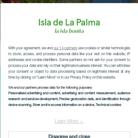
With your agreement, we and
our 14 partners
use cookies or similar technologies
to store, access, and process personal data like your visit on this website, IP
addresses and cookie identifiers. Some partners do not ask for your consent to
process your data and rely on their legitimate business interest. You can withdraw
your consent or object to data processing based on legitimate interest at any
time by clicking on “Learn More” or in our Privacy Policy on this website.
We and our partners process data for the following purposes:
Personalised advertising and content, advertising and content measurement, audience
research and services development
, Precise geolocation data, and identification through
device scanning
, Store and/or access information on a device
, Technical cookies
Learn More →
Disagree and close