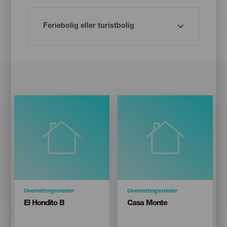
Categoría
Overnattingssteder
Categoría
Overnattingssteder
Titular
Titular
El Hondito B
Casa Monte