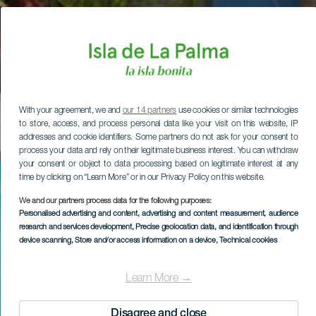
With your agreement, we and
our 14 partners
use cookies or similar technologies
to store, access, and process personal data like your visit on this website, IP
addresses and cookie identifiers. Some partners do not ask for your consent to
process your data and rely on their legitimate business interest. You can withdraw
your consent or object to data processing based on legitimate interest at any
time by clicking on “Learn More” or in our Privacy Policy on this website.
We and our partners process data for the following purposes:
Personalised advertising and content, advertising and content measurement, audience
research and services development
, Precise geolocation data, and identification through
device scanning
, Store and/or access information on a device
, Technical cookies
Learn More →
Disagree and close