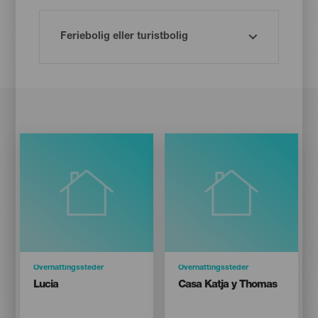
Categoría
Overnattingssteder
Categoría
Overnattingssteder
Titular
Titular
Lucia
Casa Katja y Thomas