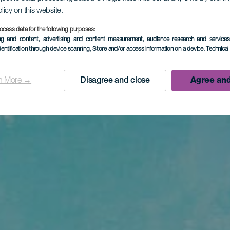
olicy on this website.
ocess data for the following purposes:
ing and content, advertising and content measurement, audience research and service
dentification through device scanning
, Store and/or access information on a device
, Technica
n More →
Disagree and close
Agree and