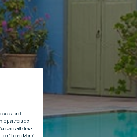
 access, and
Some partners do
. You can withdraw
ing on “Learn More”