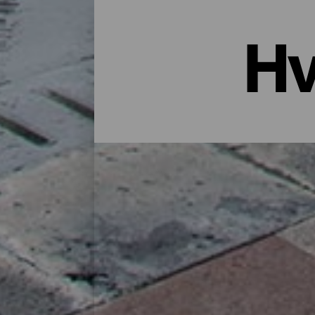
Hv
Overnatting i La Palma: Hotell
Et hus på landet midt i naturen, en leiligh
godt utvalg bosteder for alle typer reisen
finner du det perfekte stedet for deg å lade