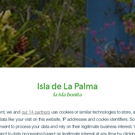
ent, we and
our 14 partners
use cookies or similar technologies to store,
ata like your visit on this website, IP addresses and cookie identifiers. 
onsent to process your data and rely on their legitimate business interest
ject to data processing based on legitimate interest at any time by click