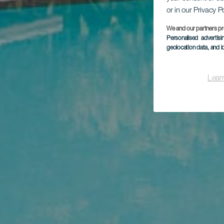
or in our Privacy P
We and our partners pr
Personalised advertis
geolocation data, and i
Lear