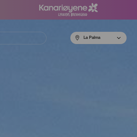
Menú
La Palma
navigation
La
Palma