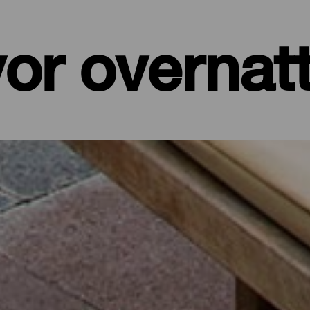
or overnat
er, leiligheter...
et ved sjøen eller et pittoresk hotell omgitt av natur og med alle t
de på sine drøyt 700 kvadratkilometer. I dette utvalget av de beste
 batteriene etter en dag på øya eller for å koble av fra hverdagen i f