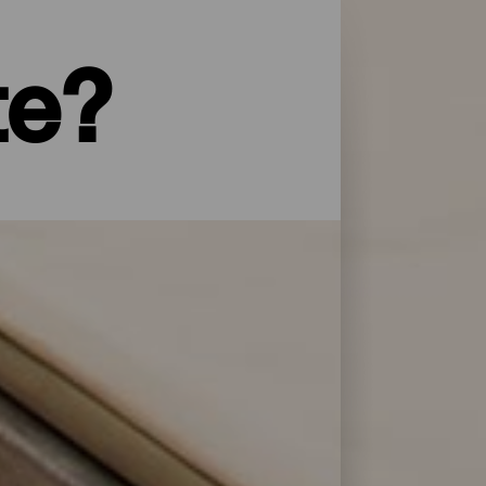
te?
yper service og omsorg: La Palma har et
 overnattingsstedene på La Isla Bonita
lere dager.