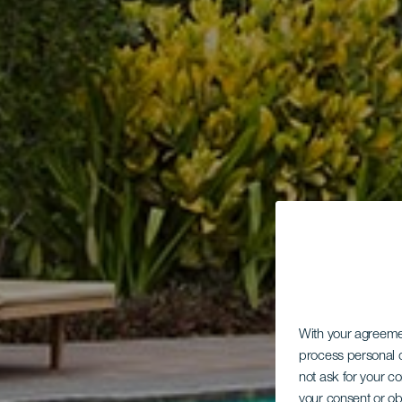
With your agreem
process personal d
not ask for your c
your consent or ob