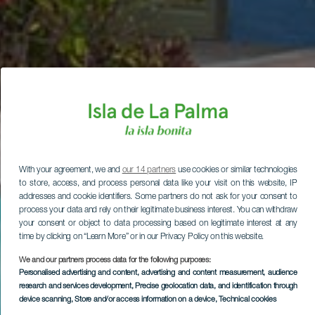
With your agreement, we and
our 14 partners
use cookies or similar technologies
to store, access, and process personal data like your visit on this website, IP
addresses and cookie identifiers. Some partners do not ask for your consent to
process your data and rely on their legitimate business interest. You can withdraw
your consent or object to data processing based on legitimate interest at any
time by clicking on “Learn More” or in our Privacy Policy on this website.
We and our partners process data for the following purposes:
Personalised advertising and content, advertising and content measurement, audience
research and services development
, Precise geolocation data, and identification through
device scanning
, Store and/or access information on a device
, Technical cookies