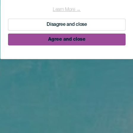
Learn More →
Disagree and close
Agree and close