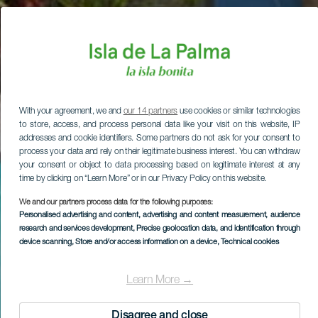
With your agreement, we and
our 14 partners
use cookies or similar technologies
to store, access, and process personal data like your visit on this website, IP
addresses and cookie identifiers. Some partners do not ask for your consent to
process your data and rely on their legitimate business interest. You can withdraw
your consent or object to data processing based on legitimate interest at any
time by clicking on “Learn More” or in our Privacy Policy on this website.
We and our partners process data for the following purposes:
Personalised advertising and content, advertising and content measurement, audience
research and services development
, Precise geolocation data, and identification through
device scanning
, Store and/or access information on a device
, Technical cookies
Learn More →
Disagree and close