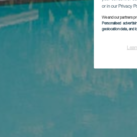
or in our Privacy P
We and our partners pr
Personalised advertis
geolocation data, and i
Lear