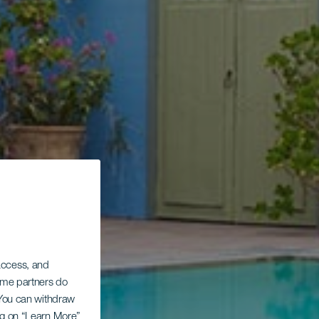
 access, and
Some partners do
. You can withdraw
ing on “Learn More”