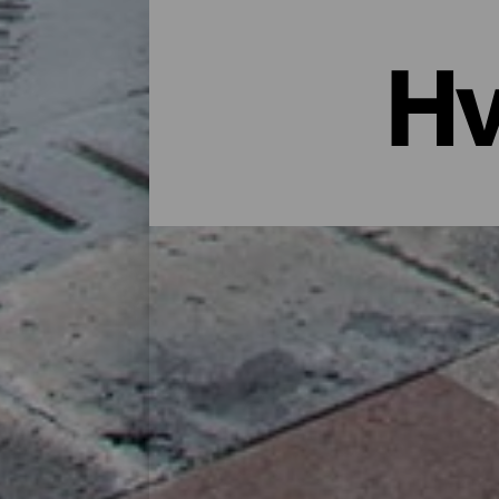
Hv
Overnatting i La Palma: Hotell
Et hus på landet midt i naturen, en leiligh
godt utvalg bosteder for alle typer reisen
finner du det perfekte stedet for deg å lade