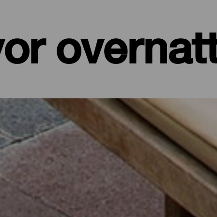
or overnat
er, leiligheter...
et ved sjøen eller et pittoresk hotell omgitt av natur og med alle t
de på sine drøyt 700 kvadratkilometer. I dette utvalget av de beste
 batteriene etter en dag på øya eller for å koble av fra hverdagen i f