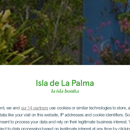
ent, we and
our 14 partners
use cookies or similar technologies to store,
ata like your visit on this website, IP addresses and cookie identifiers. 
onsent to process your data and rely on their legitimate business interest
ject to data processing based on legitimate interest at any time by click