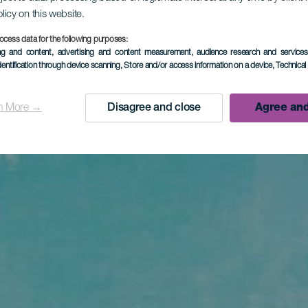
olicy on this website.
ocess data for the following purposes:
ing and content, advertising and content measurement, audience research and service
dentification through device scanning
, Store and/or access information on a device
, Technica
n More →
Disagree and close
Agree and