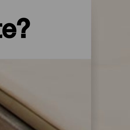
te?
yper service og omsorg: La Palma har et
 overnattingsstedene på La Isla Bonita
lere dager.