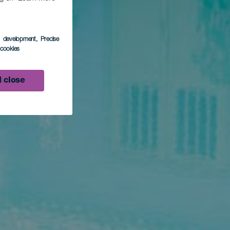
s development
, Precise
l cookies
 close