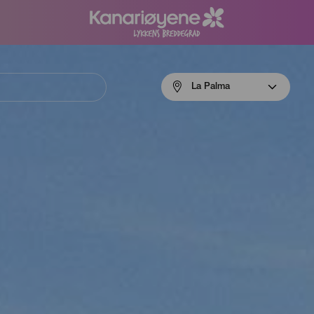
Menú
La Palma
navigation
La
Palma