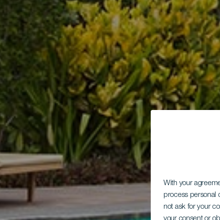
With your agreem
process personal d
not ask for your c
your consent or ob