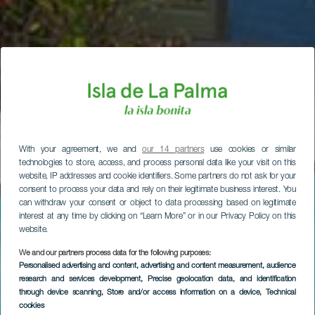
With your agreement, we and
our 14 partners
use cookies or similar
technologies to store, access, and process personal data like your visit on this
website, IP addresses and cookie identifiers. Some partners do not ask for your
consent to process your data and rely on their legitimate business interest. You
can withdraw your consent or object to data processing based on legitimate
interest at any time by clicking on “Learn More” or in our Privacy Policy on this
website.
We and our partners process data for the following purposes:
Personalised advertising and content, advertising and content measurement, audience
research and services development
, Precise geolocation data, and identification
through device scanning
, Store and/or access information on a device
, Technical
cookies