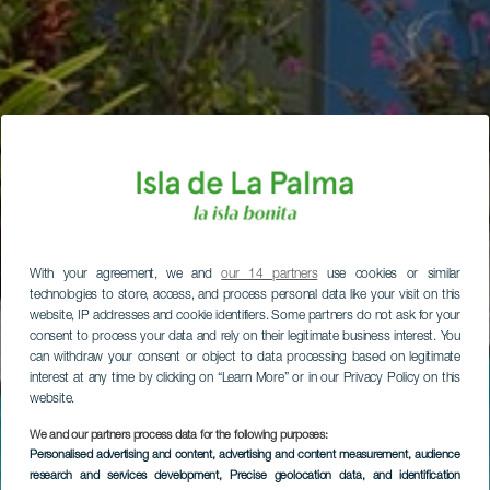
With your agreement, we and
our 14 partners
use cookies or similar
technologies to store, access, and process personal data like your visit on this
website, IP addresses and cookie identifiers. Some partners do not ask for your
consent to process your data and rely on their legitimate business interest. You
can withdraw your consent or object to data processing based on legitimate
interest at any time by clicking on “Learn More” or in our Privacy Policy on this
website.
We and our partners process data for the following purposes:
Personalised advertising and content, advertising and content measurement, audience
research and services development
, Precise geolocation data, and identification