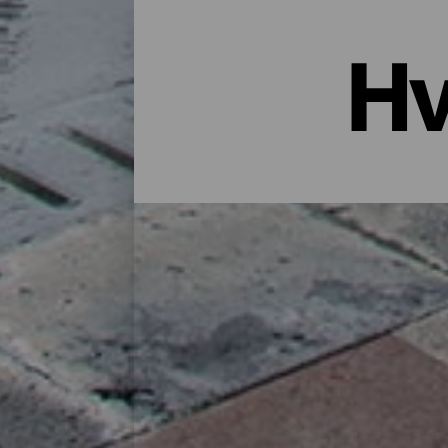
Hv
Overnatting i La Palma: Hotell
Et hus på landet midt i naturen, en leiligh
godt utvalg bosteder for alle typer reisen
finner du det perfekte stedet for deg å lade