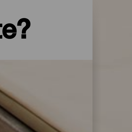
te?
yper service og omsorg: La Palma har et
 overnattingsstedene på La Isla Bonita
lere dager.