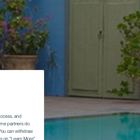
 access, and
Some partners do
. You can withdraw
ing on “Learn More”