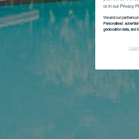
or in our Privacy P
We and our partners pr
Personalised advertis
geolocation data, and i
Lear