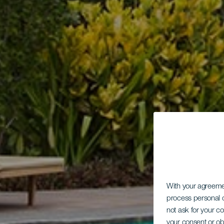
With your agreem
process personal d
not ask for your c
your consent or ob