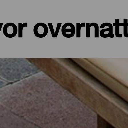
or overnat
er, leiligheter...
et ved sjøen eller et pittoresk hotell omgitt av natur og med alle t
de på sine drøyt 700 kvadratkilometer. I dette utvalget av de beste
 batteriene etter en dag på øya eller for å koble av fra hverdagen i f