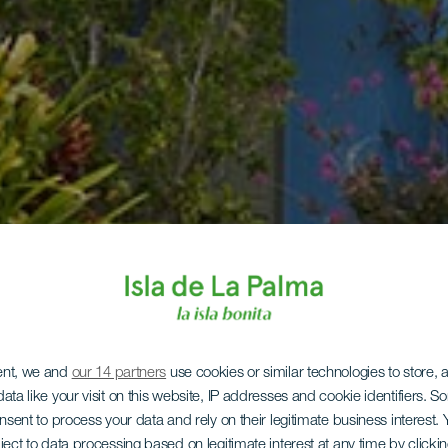
ent, we and
our 14 partners
use cookies or similar technologies to store,
ata like your visit on this website, IP addresses and cookie identifiers. 
onsent to process your data and rely on their legitimate business interest
ject to data processing based on legitimate interest at any time by click