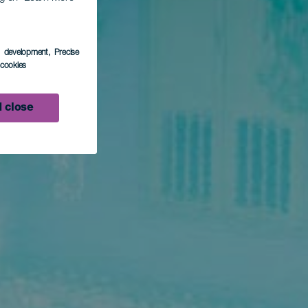
s development
, Precise
l cookies
 close