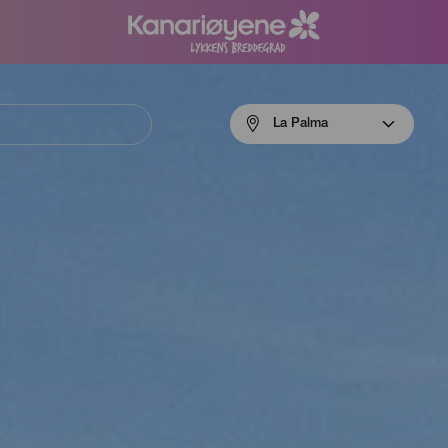
Menú
La Palma
navigation
La
Palma