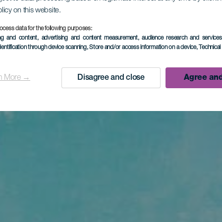
olicy on this website.
ocess data for the following purposes:
ing and content, advertising and content measurement, audience research and service
dentification through device scanning
, Store and/or access information on a device
, Technica
n More →
Disagree and close
Agree and