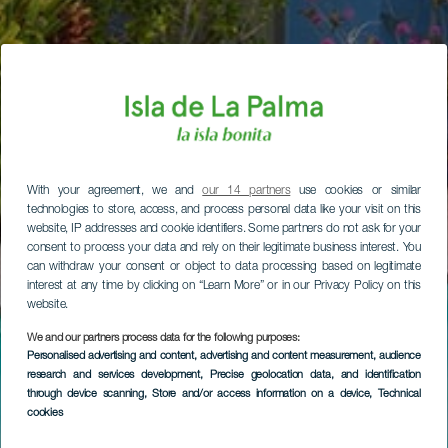
With your agreement, we and
our 14 partners
use cookies or similar
technologies to store, access, and process personal data like your visit on this
website, IP addresses and cookie identifiers. Some partners do not ask for your
consent to process your data and rely on their legitimate business interest. You
can withdraw your consent or object to data processing based on legitimate
interest at any time by clicking on “Learn More” or in our Privacy Policy on this
website.
We and our partners process data for the following purposes:
Personalised advertising and content, advertising and content measurement, audience
research and services development
, Precise geolocation data, and identification
through device scanning
, Store and/or access information on a device
, Technical
cookies