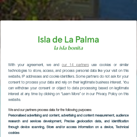
With your agreement, we and
our 14 partners
use cookies or similar
technologies to store, access, and process personal data like your visit on this
website, IP addresses and cookie identifiers. Some partners do not ask for your
consent to process your data and rely on their legitimate business interest. You
can withdraw your consent or object to data processing based on legitimate
interest at any time by clicking on “Learn More” or in our Privacy Policy on this
website.
We and our partners process data for the following purposes:
Personalised advertising and content, advertising and content measurement, audience
research and services development
, Precise geolocation data, and identification
through device scanning
, Store and/or access information on a device
, Technical
cookies