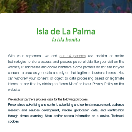
With your agreement, we and
our 14 partners
use cookies or similar
technologies to store, access, and process personal data like your visit on this
website, IP addresses and cookie identifiers. Some partners do not ask for your
consent to process your data and rely on their legitimate business interest. You
can withdraw your consent or object to data processing based on legitimate
interest at any time by clicking on “Learn More” or in our Privacy Policy on this
website.
We and our partners process data for the following purposes:
Personalised advertising and content, advertising and content measurement, audience
research and services development
, Precise geolocation data, and identification
through device scanning
, Store and/or access information on a device
, Technical
cookies