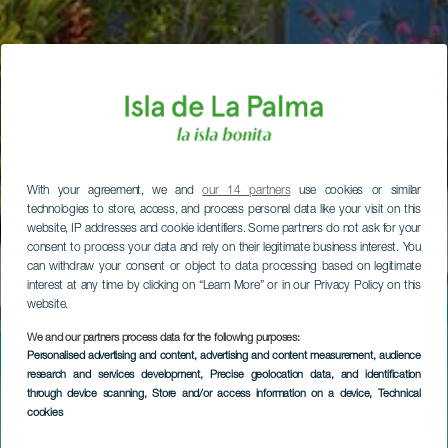
With your agreement, we and
our 14 partners
use cookies or similar
technologies to store, access, and process personal data like your visit on this
website, IP addresses and cookie identifiers. Some partners do not ask for your
consent to process your data and rely on their legitimate business interest. You
can withdraw your consent or object to data processing based on legitimate
interest at any time by clicking on “Learn More” or in our Privacy Policy on this
website.
We and our partners process data for the following purposes:
Personalised advertising and content, advertising and content measurement, audience
research and services development
, Precise geolocation data, and identification
through device scanning
, Store and/or access information on a device
, Technical
cookies