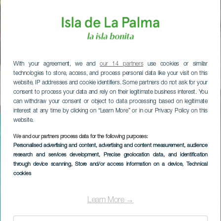
With your agreement, we and
our 14 partners
use cookies or similar
technologies to store, access, and process personal data like your visit on this
website, IP addresses and cookie identifiers. Some partners do not ask for your
consent to process your data and rely on their legitimate business interest. You
can withdraw your consent or object to data processing based on legitimate
interest at any time by clicking on “Learn More” or in our Privacy Policy on this
website.
We and our partners process data for the following purposes:
Personalised advertising and content, advertising and content measurement, audience
research and services development
, Precise geolocation data, and identification
through device scanning
, Store and/or access information on a device
, Technical
cookies
Learn More →