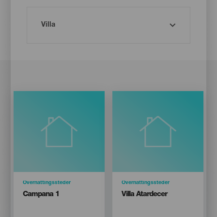
Categoría
Overnattingssteder
Categoría
Overnattingssteder
Titular
Titular
Campana 1
Villa Atardecer