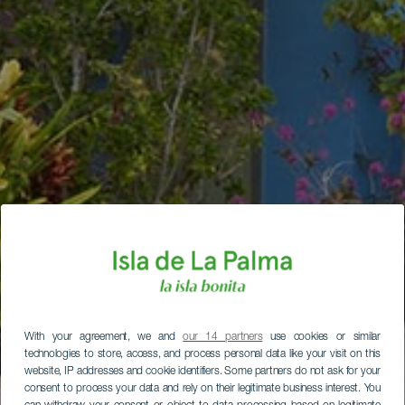
With your agreement, we and
our 14 partners
use cookies or similar
technologies to store, access, and process personal data like your visit on this
website, IP addresses and cookie identifiers. Some partners do not ask for your
consent to process your data and rely on their legitimate business interest. You