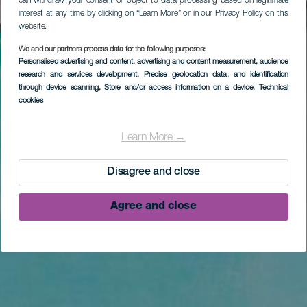
can withdraw your consent or object to data processing based on legitimate
interest at any time by clicking on “Learn More” or in our Privacy Policy on this
website.
We and our partners process data for the following purposes:
Personalised advertising and content, advertising and content measurement, audience
research and services development
, Precise geolocation data, and identification
through device scanning
, Store and/or access information on a device
, Technical
cookies
Learn More →
Disagree and close
Agree and close