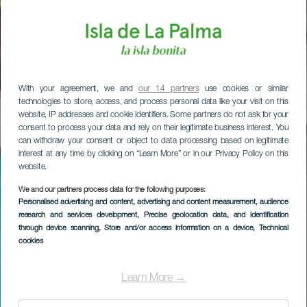
With your agreement, we and
our 14 partners
use cookies or similar
technologies to store, access, and process personal data like your visit on this
website, IP addresses and cookie identifiers. Some partners do not ask for your
consent to process your data and rely on their legitimate business interest. You
can withdraw your consent or object to data processing based on legitimate
interest at any time by clicking on “Learn More” or in our Privacy Policy on this
website.
We and our partners process data for the following purposes:
Personalised advertising and content, advertising and content measurement, audience
research and services development
, Precise geolocation data, and identification
through device scanning
, Store and/or access information on a device
, Technical
cookies
Learn More →