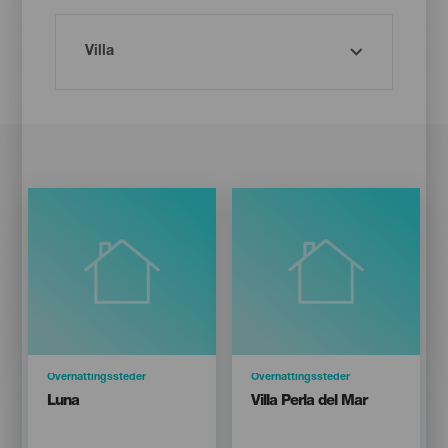
Categoría
Overnattingssteder
Categoría
Overnattingssteder
Titular
Titular
Luna
Villa Perla del Mar