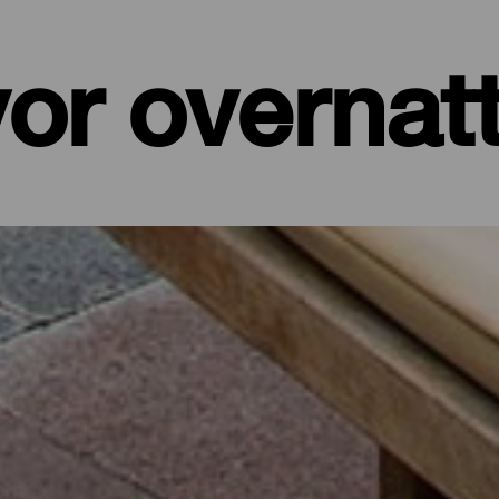
or overnat
er, leiligheter...
et ved sjøen eller et pittoresk hotell omgitt av natur og med alle t
de på sine drøyt 700 kvadratkilometer. I dette utvalget av de beste
 batteriene etter en dag på øya eller for å koble av fra hverdagen i f