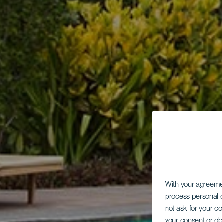
With your agreem
process personal d
not ask for your c
your consent or ob