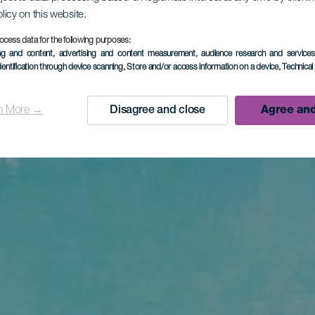
olicy on this website.
ocess data for the following purposes:
ing and content, advertising and content measurement, audience research and service
dentification through device scanning
, Store and/or access information on a device
, Technica
n More →
Disagree and close
Agree and