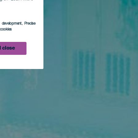
s development
, Precise
l cookies
 close