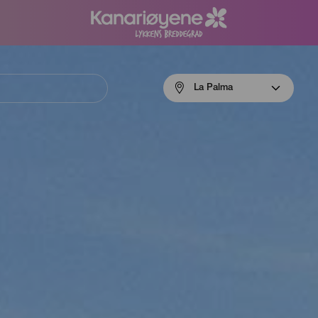
Menú
La Palma
navigation
La
Palma