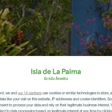
ent, we and
our 14 partners
use cookies or similar technologies to store,
ata like your visit on this website, IP addresses and cookie identifiers. 
onsent to process your data and rely on their legitimate business interest
ject to data processing based on legitimate interest at any time by click