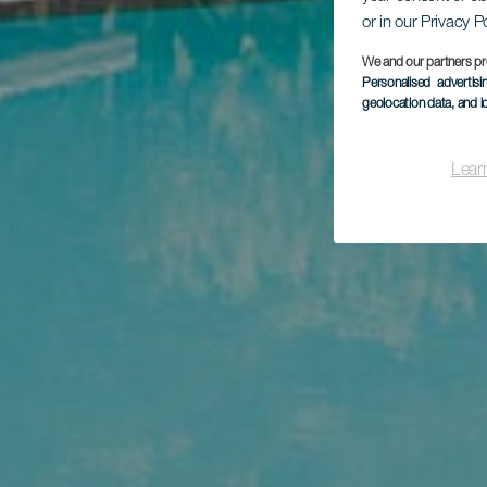
or in our Privacy P
We and our partners pr
Personalised advertis
geolocation data, and i
Lear