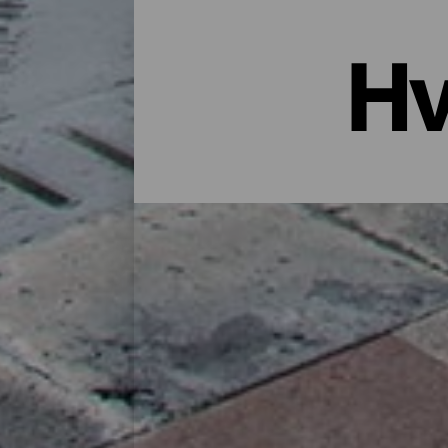
Hv
Overnatting i La Palma: Hotell
Et hus på landet midt i naturen, en leiligh
godt utvalg bosteder for alle typer reisen
finner du det perfekte stedet for deg å lade