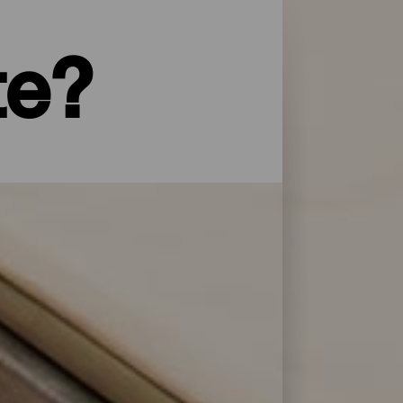
te?
yper service og omsorg: La Palma har et
 overnattingsstedene på La Isla Bonita
lere dager.