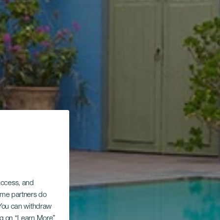
 access, and
Some partners do
. You can withdraw
ing on “Learn More”